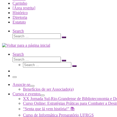
Carrinho
[Área restrita]
Histórico
Diretoria
Estatuto
Search
Search
Search
…
Search
Search
Search
Search
…
Search
…
Menu
Associe-se
Benefícios de ser Associado(a)
Cursos e eventos
XX Jornada Sul-Rio-Grandense de Biblioteconomia e 
Curso Online: Estratégias Práticas para Combater a 
“Senta que lá vem história!” 📚
Curso de Informática Preparatório UFRGS