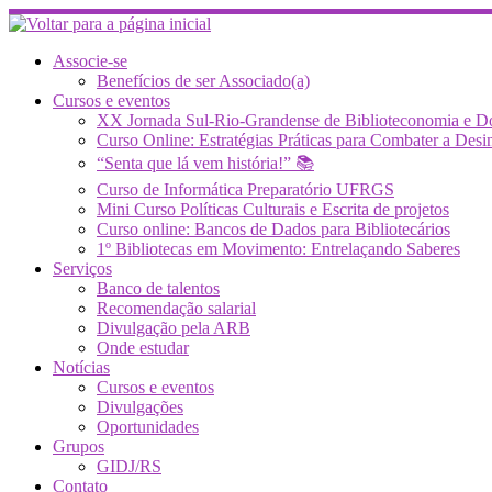
Skip
to
content
Associe-se
Benefícios de ser Associado(a)
Cursos e eventos
XX Jornada Sul-Rio-Grandense de Biblioteconomia e 
Curso Online: Estratégias Práticas para Combater a 
“Senta que lá vem história!” 📚
Curso de Informática Preparatório UFRGS
Mini Curso Políticas Culturais e Escrita de projetos
Curso online: Bancos de Dados para Bibliotecários
1º Bibliotecas em Movimento: Entrelaçando Saberes
Serviços
Banco de talentos
Recomendação salarial
Divulgação pela ARB
Onde estudar
Notícias
Cursos e eventos
Divulgações
Oportunidades
Grupos
GIDJ/RS
Contato