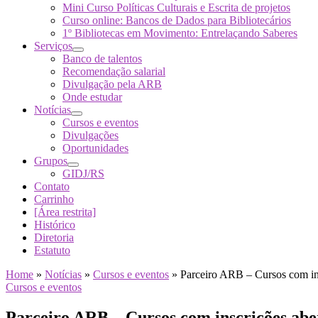
Mini Curso Políticas Culturais e Escrita de projetos
Curso online: Bancos de Dados para Bibliotecários
1º Bibliotecas em Movimento: Entrelaçando Saberes
Serviços
Banco de talentos
Recomendação salarial
Divulgação pela ARB
Onde estudar
Notícias
Cursos e eventos
Divulgações
Oportunidades
Grupos
GIDJ/RS
Contato
Carrinho
[Área restrita]
Histórico
Diretoria
Estatuto
Home
»
Notícias
»
Cursos e eventos
»
Parceiro ARB – Cursos com ins
Cursos e eventos
Parceiro ARB – Cursos com inscrições aber