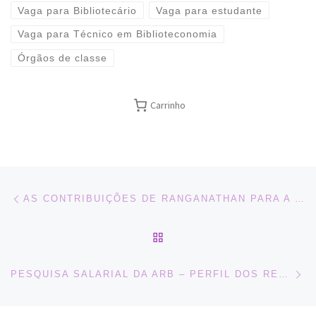
Vaga para Bibliotecário
Vaga para estudante
Vaga para Técnico em Biblioteconomia
Órgãos de classe
Carrinho
Navegação do post
Previous post
AS CONTRIBUIÇÕES DE RANGANATHAN PARA A BIBLIOTECONOMIA – 09/08/2016 – TRANSMISSÃO ONLINE
BACK TO POST LIST
Ne
PESQUISA SALARIAL DA ARB – PERFIL DOS RESPONDENTES