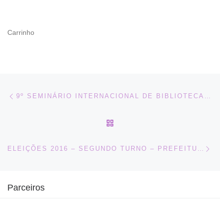
Carrinho
Navegação do post
Previous post
9º SEMINÁRIO INTERNACIONAL DE BIBLIOTECAS PÚBLICAS E COMUNITÁRIAS – BIBLIOTECA VIVA!
BACK TO POST LIST
Ne
ELEIÇÕES 2016 – SEGUNDO TURNO – PREFEITURA DE PORTO ALEGRE – PROPOSTAS DOS CANDIDATOS
Parceiros