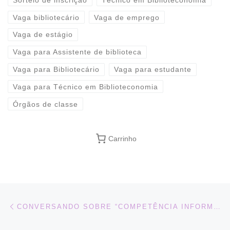
Vaga bibliotecário
Vaga de emprego
Vaga de estágio
Vaga para Assistente de biblioteca
Vaga para Bibliotecário
Vaga para estudante
Vaga para Técnico em Biblioteconomia
Órgãos de classe
Carrinho
Navegação do post
Previous post
CONVERSANDO SOBRE “COMPETÊNCIA INFORMACIONAL E MIDIÁTICA”, 04/11, EM SP