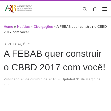
Skip to content
Search
Me
Home
»
Notícias
»
Divulgações
»
A FEBAB quer construir o CBBD
2017 com você!
DIVULGAÇÕES
A FEBAB quer construir
o CBBD 2017 com você!
Publicado
26 de outubro de 2016
-
Updated
31 de março de
2020