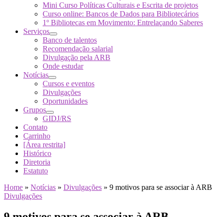
Mini Curso Políticas Culturais e Escrita de projetos
Curso online: Bancos de Dados para Bibliotecários
1º Bibliotecas em Movimento: Entrelaçando Saberes
Serviços
Banco de talentos
Recomendação salarial
Divulgação pela ARB
Onde estudar
Notícias
Cursos e eventos
Divulgações
Oportunidades
Grupos
GIDJ/RS
Contato
Carrinho
[Área restrita]
Histórico
Diretoria
Estatuto
Home
»
Notícias
»
Divulgações
»
9 motivos para se associar à ARB
Divulgações
9 motivos para se associar à ARB