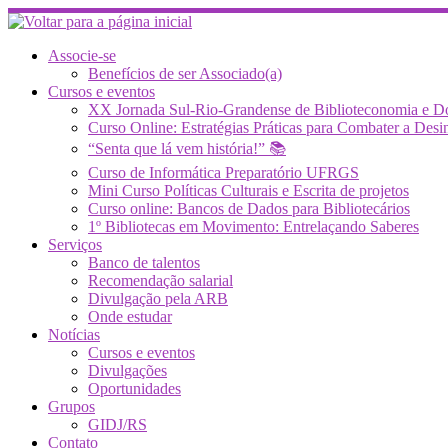
Skip
to
content
Associe-se
Benefícios de ser Associado(a)
Cursos e eventos
XX Jornada Sul-Rio-Grandense de Biblioteconomia e 
Curso Online: Estratégias Práticas para Combater a 
“Senta que lá vem história!” 📚
Curso de Informática Preparatório UFRGS
Mini Curso Políticas Culturais e Escrita de projetos
Curso online: Bancos de Dados para Bibliotecários
1º Bibliotecas em Movimento: Entrelaçando Saberes
Serviços
Banco de talentos
Recomendação salarial
Divulgação pela ARB
Onde estudar
Notícias
Cursos e eventos
Divulgações
Oportunidades
Grupos
GIDJ/RS
Contato