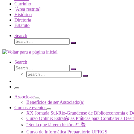
Carrinho
[Área restrita]
Histórico
Diretoria
Estatuto
Search
Search
Search
…
Search
Search
Search
Search
…
Search
…
Menu
Associe-se
Benefícios de ser Associado(a)
Cursos e eventos
XX Jornada Sul-Rio-Grandense de Biblioteconomia e 
Curso Online: Estratégias Práticas para Combater a 
“Senta que lá vem história!” 📚
Curso de Informática Preparatório UFRGS