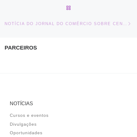
BACK TO POST LIST
Ne
NOTÍCIA DO JORNAL DO COMÉRCIO SOBRE CENSURA DE LIVROS EM BIBLIOTECAS PÚBLICAS
PARCEIROS
NOTÍCIAS
Cursos e eventos
Divulgações
Oportunidades