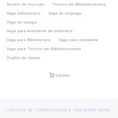
Sorteio de inscrição
Técnico em Biblioteconomia
Vaga bibliotecário
Vaga de emprego
Vaga de estágio
Vaga para Assistente de biblioteca
Vaga para Bibliotecário
Vaga para estudante
Vaga para Técnico em Biblioteconomia
Órgãos de classe
Carrinho
Navegação do post
Previous post
OFICINA DE CONSERVAÇÃO E PEQUENOS REPAROS EM LIVROS: MÓDULO DE ACONDICIONAMENTO – 09 DE DEZEMBRO DE 2017