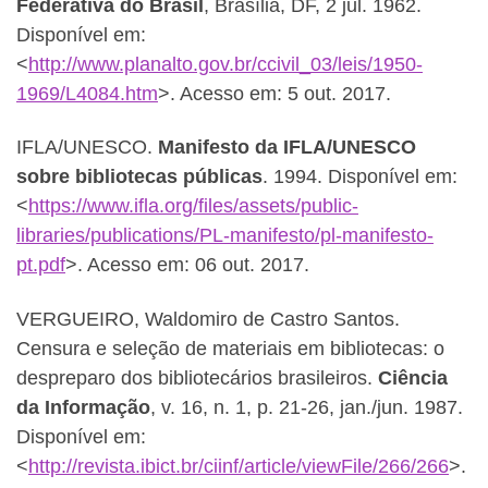
Federativa do Brasil
, Brasília, DF, 2 jul. 1962.
Disponível em:
<
http://www.planalto.gov.br/ccivil_03/leis/1950-
1969/L4084.htm
>. Acesso em: 5 out. 2017.
IFLA/UNESCO.
Manifesto da IFLA/UNESCO
sobre bibliotecas públicas
. 1994. Disponível em:
<
https://www.ifla.org/files/assets/public-
libraries/publications/PL-manifesto/pl-manifesto-
pt.pdf
>. Acesso em: 06 out. 2017.
VERGUEIRO, Waldomiro de Castro Santos.
Censura e seleção de materiais em bibliotecas: o
despreparo dos bibliotecários brasileiros.
Ciência
da Informação
, v. 16, n. 1, p. 21-26, jan./jun. 1987.
Disponível em:
<
http://revista.ibict.br/ciinf/article/viewFile/266/266
>.