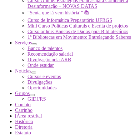
Curso Online: Estratégias Práticas para Combater a
Desinformação – NOVAS DATAS
“Senta que lá vem história!” 📚
Curso de Informática Preparatório UFRGS
Mini Curso Políticas Culturais e Escrita de projetos
Curso online: Bancos de Dados para Bibliotecários
1º Bibliotecas em Movimento: Entrelaçando Saberes
Serviços
Banco de talentos
Recomendação salarial
Divulgação pela ARB
Onde estudar
Notícias
Cursos e eventos
Divulgações
Oportunidades
Grupos
GIDJ/RS
Contato
Carrinho
[Área restrita]
Histórico
Diretoria
Estatuto