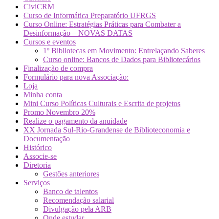
CiviCRM
Curso de Informática Preparatório UFRGS
Curso Online: Estratégias Práticas para Combater a
Desinformação – NOVAS DATAS
Cursos e eventos
1º Bibliotecas em Movimento: Entrelaçando Saberes
Curso online: Bancos de Dados para Bibliotecários
Finalização de compra
Formulário para nova Associação:
Loja
Minha conta
Mini Curso Políticas Culturais e Escrita de projetos
Promo Novembro 20%
Realize o pagamento da anuidade
XX Jornada Sul-Rio-Grandense de Biblioteconomia e
Documentação
Histórico
Associe-se
Diretoria
Gestões anteriores
Serviços
Banco de talentos
Recomendação salarial
Divulgação pela ARB
Onde estudar