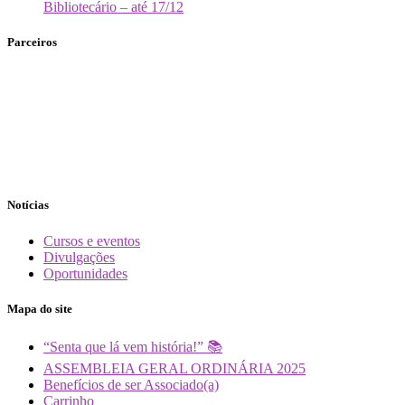
Bibliotecário – até 17/12
Parceiros
Notícias
Cursos e eventos
Divulgações
Oportunidades
Mapa do site
“Senta que lá vem história!” 📚
ASSEMBLEIA GERAL ORDINÁRIA 2025
Benefícios de ser Associado(a)
Carrinho