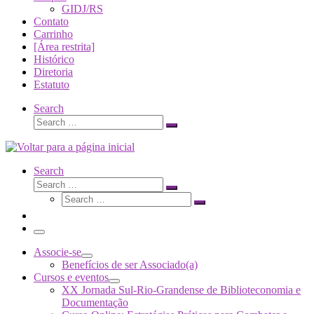
GIDJ/RS
Contato
Carrinho
[Área restrita]
Histórico
Diretoria
Estatuto
Search
Search
Search
…
Search
Search
Search
Search
…
Search
…
Menu
Associe-se
Benefícios de ser Associado(a)
Cursos e eventos
XX Jornada Sul-Rio-Grandense de Biblioteconomia e
Documentação