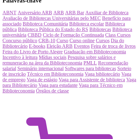
Palavras-chave
ABNT
Aniversário ARB
ARB
ARB Bar
Auxiliar de Biblioteca
Avaliação de Bibliotecas Universitárias pelo MEC
Benefício para
associado
Biblioteca Comunitária
Biblioteca escolar
Biblioteca
pública
Biblioteca Pública do Estado do RS
Bibliotecas
Biblioteca
universitária
CBBD
Ciclo de Formação Continuada
Class Cursos
Concurso público
CRB-10
Curso
Curso online
Cursos
Dia do
Bibliotecário
E-books
Eleição ARB
Eventos
Feira de troca de livros
Feira do Livro de Porto Alegre
Graduação em Biblioteconomia
Incentivo à leitura
Mídias sociais
Pesquisa sobre salários e
remuneração na área da Biblioteconomia
PMLL
Recomendação
salarial
Seminário internacional
Softwares para bibliotecas
Sorteio
de inscrição
Técnico em Biblioteconomia
Vaga bibliotecário
Vaga
de emprego
Vaga de estágio
Vaga para Assistente de biblioteca
Vaga
para Bibliotecário
Vaga para estudante
Vaga para Técnico em
Biblioteconomia
Órgãos de classe