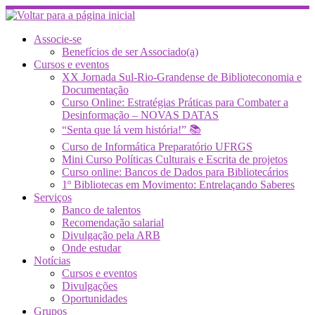
Skip
to
content
Associe-se
Benefícios de ser Associado(a)
Cursos e eventos
XX Jornada Sul-Rio-Grandense de Biblioteconomia e
Documentação
Curso Online: Estratégias Práticas para Combater a
Desinformação – NOVAS DATAS
“Senta que lá vem história!” 📚
Curso de Informática Preparatório UFRGS
Mini Curso Políticas Culturais e Escrita de projetos
Curso online: Bancos de Dados para Bibliotecários
1º Bibliotecas em Movimento: Entrelaçando Saberes
Serviços
Banco de talentos
Recomendação salarial
Divulgação pela ARB
Onde estudar
Notícias
Cursos e eventos
Divulgações
Oportunidades
Grupos