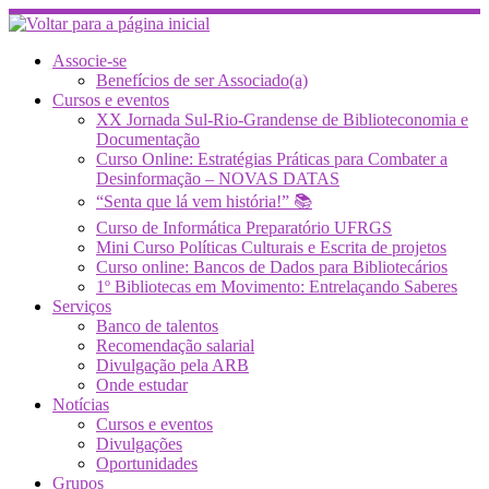
Skip
to
content
Associe-se
Benefícios de ser Associado(a)
Cursos e eventos
XX Jornada Sul-Rio-Grandense de Biblioteconomia e
Documentação
Curso Online: Estratégias Práticas para Combater a
Desinformação – NOVAS DATAS
“Senta que lá vem história!” 📚
Curso de Informática Preparatório UFRGS
Mini Curso Políticas Culturais e Escrita de projetos
Curso online: Bancos de Dados para Bibliotecários
1º Bibliotecas em Movimento: Entrelaçando Saberes
Serviços
Banco de talentos
Recomendação salarial
Divulgação pela ARB
Onde estudar
Notícias
Cursos e eventos
Divulgações
Oportunidades
Grupos