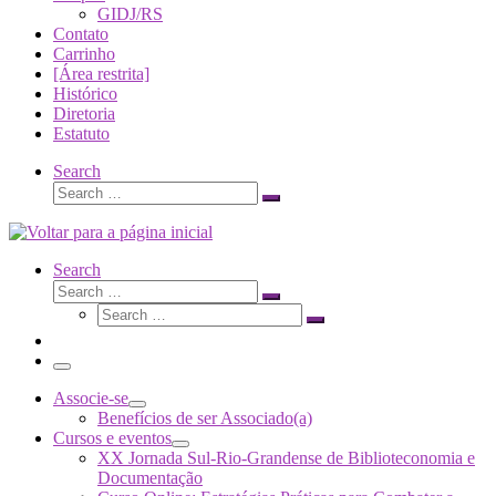
GIDJ/RS
Contato
Carrinho
[Área restrita]
Histórico
Diretoria
Estatuto
Search
Search
Search
…
Search
Search
Search
Search
…
Search
…
Menu
Associe-se
Benefícios de ser Associado(a)
Cursos e eventos
XX Jornada Sul-Rio-Grandense de Biblioteconomia e
Documentação