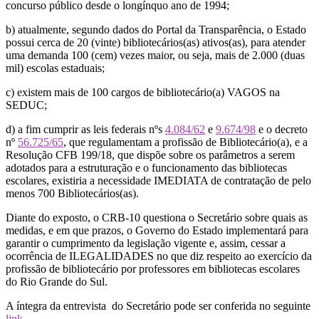
concurso público desde o longínquo ano de 1994;
b) atualmente, segundo dados do Portal da Transparência, o Estado
possui cerca de 20 (vinte) bibliotecários(as) ativos(as), para atender
uma demanda 100 (cem) vezes maior, ou seja, mais de 2.000 (duas
mil) escolas estaduais;
c) existem mais de 100 cargos de bibliotecário(a) VAGOS na
SEDUC;
d) a fim cumprir as leis federais nºs
4.084/62
e
9.674/98
e o decreto
nº
56.725/65
, que regulamentam a profissão de Bibliotecário(a), e a
Resolução CFB 199/18, que dispõe sobre os parâmetros a serem
adotados para a estruturação e o funcionamento das bibliotecas
escolares, existiria a necessidade IMEDIATA de contratação de pelo
menos 700 Bibliotecários(as).
Diante do exposto, o CRB-10 questiona o Secretário sobre quais as
medidas, e em que prazos, o Governo do Estado implementará para
garantir o cumprimento da legislação vigente e, assim, cessar a
ocorrência de ILEGALIDADES no que diz respeito ao exercício da
profissão de bibliotecário por professores em bibliotecas escolares
do Rio Grande do Sul.
A íntegra da entrevista do Secretário pode ser conferida no seguinte
link
.