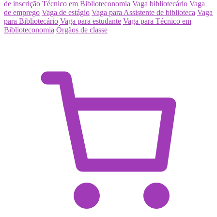
de inscrição
Técnico em Biblioteconomia
Vaga bibliotecário
Vaga
de emprego
Vaga de estágio
Vaga para Assistente de biblioteca
Vaga
para Bibliotecário
Vaga para estudante
Vaga para Técnico em
Biblioteconomia
Órgãos de classe