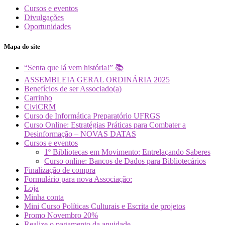
Cursos e eventos
Divulgações
Oportunidades
Mapa do site
“Senta que lá vem história!” 📚
ASSEMBLEIA GERAL ORDINÁRIA 2025
Benefícios de ser Associado(a)
Carrinho
CiviCRM
Curso de Informática Preparatório UFRGS
Curso Online: Estratégias Práticas para Combater a
Desinformação – NOVAS DATAS
Cursos e eventos
1º Bibliotecas em Movimento: Entrelaçando Saberes
Curso online: Bancos de Dados para Bibliotecários
Finalização de compra
Formulário para nova Associação:
Loja
Minha conta
Mini Curso Políticas Culturais e Escrita de projetos
Promo Novembro 20%
Realize o pagamento da anuidade