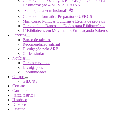
Curso Online: Estratégias Práticas para Combater a
Desinformação – NOVAS DATAS
“Senta que lá vem história!” 📚
Curso de Informática Preparatório UFRGS
Mini Curso Políticas Culturais e Escrita de projetos
Curso online: Bancos de Dados para Bibliotecários
1º Bibliotecas em Movimento: Entrelaçando Saberes
Serviços
Banco de talentos
Recomendação salarial
Divulgação pela ARB
Onde estudar
Notícias
Cursos e eventos
Divulgações
Oportunidades
Grupos
GIDJ/RS
Contato
Carrinho
[Área restrita]
Histórico
Diretoria
Estatuto