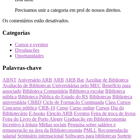
Precisamos unir a categoria em prol de nossos direitos.
Os comentários estão desativados.
Categorias
Cursos e eventos
Divulgações
Oportunidades
Palavras-chave
ABNT
Aniversário ARB
ARB
ARB Bar
Auxiliar de Biblioteca
Avaliação de Bibliotecas Universitárias pelo MEC
Benefício para
associado
Biblioteca Comunitária
Biblioteca escolar
Biblioteca
pública
Biblioteca Pública do Estado do RS
Bibliotecas
Biblioteca
universitária
CBBD
Ciclo de Formação Continuada
Class Cursos
Concurso público
CRB-10
Curso
Curso online
Cursos
Dia do
Bibliotecário
E-books
Eleição ARB
Eventos
Feira de troca de livros
Feira do Livro de Porto Alegre
Graduação em Biblioteconomia
Incentivo à leitura
Mídias sociais
Pesquisa sobre salários e
remuneração na área da Biblioteconomia
PMLL
Recomendação
salarial
Seminário internacional
Softwares para bibliotecas
Sorteio