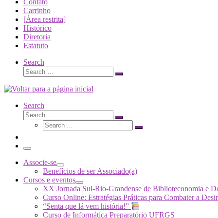
Contato
Carrinho
[Área restrita]
Histórico
Diretoria
Estatuto
Search
Search
Search
…
Search
Search
Search
Search
…
Search
…
Menu
Associe-se
Benefícios de ser Associado(a)
Cursos e eventos
XX Jornada Sul-Rio-Grandense de Biblioteconomia e 
Curso Online: Estratégias Práticas para Combater a 
“Senta que lá vem história!”
Curso de Informática Preparatório UFRGS