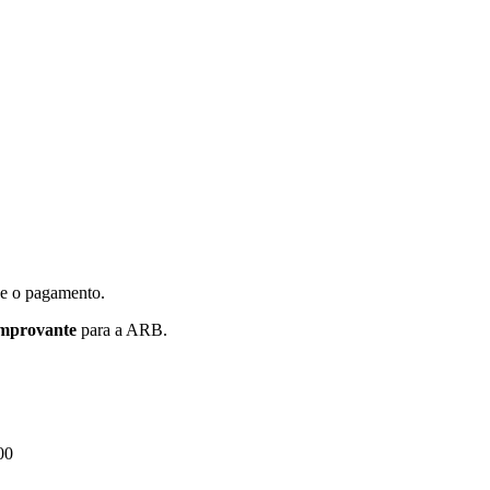
ze o pagamento.
omprovante
para a ARB.
00