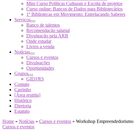
Mini Curso Políticas Culturais e Escrita de projetos
Curso online: Bancos de Dados para Bibliotecários
1º Bibliotecas em Movimento: Entrelaçando Saberes
Serviços
Banco de talentos
Recomendação salarial
Divulgação pela ARB
Onde estudar
Livros a venda
Notícias
Cursos e eventos
Divulgações
Oportunidades
Grupos
GIDJ/RS
Contato
Carrinho
[Área restrita]
Histórico
Diretoria
Estatuto
Home
»
Notícias
»
Cursos e eventos
»
Workshop Empreendedorismo pa
Cursos e eventos