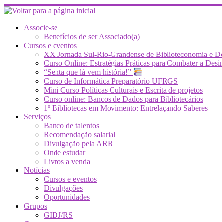
Skip
to
content
Associe-se
Benefícios de ser Associado(a)
Cursos e eventos
XX Jornada Sul-Rio-Grandense de Biblioteconomia e 
Curso Online: Estratégias Práticas para Combater a 
“Senta que lá vem história!”
Curso de Informática Preparatório UFRGS
Mini Curso Políticas Culturais e Escrita de projetos
Curso online: Bancos de Dados para Bibliotecários
1º Bibliotecas em Movimento: Entrelaçando Saberes
Serviços
Banco de talentos
Recomendação salarial
Divulgação pela ARB
Onde estudar
Livros a venda
Notícias
Cursos e eventos
Divulgações
Oportunidades
Grupos
GIDJ/RS