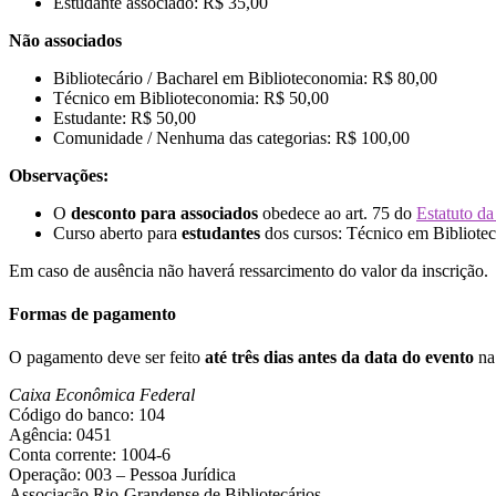
Estudante associado: R$ 35,00
Não associados
Bibliotecário / Bacharel em Biblioteconomia: R$ 80,00
Técnico em Biblioteconomia: R$ 50,00
Estudante: R$ 50,00
Comunidade / Nenhuma das categorias: R$ 100,00
Observações:
O
desconto para associados
obedece ao art. 75 do
Estatuto d
Curso aberto para
estudantes
dos cursos: Técnico em Bibliotec
Em caso de ausência não haverá ressarcimento do valor da inscrição.
Formas de pagamento
O pagamento deve ser feito
até três dias antes da data do evento
na 
Caixa Econômica Federal
Código do banco: 104
Agência: 0451
Conta corrente: 1004-6
Operação: 003 – Pessoa Jurídica
Associação Rio-Grandense de Bibliotecários