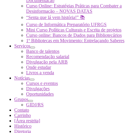
Documentação
Curso Online: Estratégias Práticas para Combater a
Desinformação – NOVAS DATAS
“Senta que lá vem história!” 📚
Curso de Informática Preparatório UFRGS
Mini Curso Políticas Culturais e Escrita de projetos
Curso online: Bancos de Dados para Bibliotecários
1º Bibliotecas em Movimento: Entrelaçando Saberes
Serviços
Banco de talentos
Recomendação salarial
Divulgação pela ARB
Onde estudar
Livros a venda
Notícias
Cursos e eventos
Divulgações
Oportunidades
Grupos
GIDJ/RS
Contato
Carrinho
[Área restrita]
Histórico
Diretoria