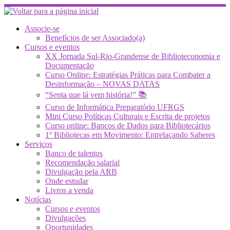
Skip
to
content
Associe-se
Benefícios de ser Associado(a)
Cursos e eventos
XX Jornada Sul-Rio-Grandense de Biblioteconomia e
Documentação
Curso Online: Estratégias Práticas para Combater a
Desinformação – NOVAS DATAS
“Senta que lá vem história!” 📚
Curso de Informática Preparatório UFRGS
Mini Curso Políticas Culturais e Escrita de projetos
Curso online: Bancos de Dados para Bibliotecários
1º Bibliotecas em Movimento: Entrelaçando Saberes
Serviços
Banco de talentos
Recomendação salarial
Divulgação pela ARB
Onde estudar
Livros a venda
Notícias
Cursos e eventos
Divulgações
Oportunidades