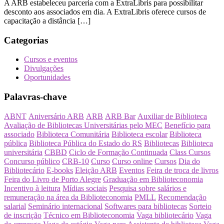
A ARB estabeleceu parceria com a ExtraLibris para possibilitar
desconto aos associados em dia. A ExtraLibris oferece cursos de
capacitação a distância […]
Categorias
Cursos e eventos
Divulgações
Oportunidades
Palavras-chave
ABNT
Aniversário ARB
ARB
ARB Bar
Auxiliar de Biblioteca
Avaliação de Bibliotecas Universitárias pelo MEC
Benefício para
associado
Biblioteca Comunitária
Biblioteca escolar
Biblioteca
pública
Biblioteca Pública do Estado do RS
Bibliotecas
Biblioteca
universitária
CBBD
Ciclo de Formação Continuada
Class Cursos
Concurso público
CRB-10
Curso
Curso online
Cursos
Dia do
Bibliotecário
E-books
Eleição ARB
Eventos
Feira de troca de livros
Feira do Livro de Porto Alegre
Graduação em Biblioteconomia
Incentivo à leitura
Mídias sociais
Pesquisa sobre salários e
remuneração na área da Biblioteconomia
PMLL
Recomendação
salarial
Seminário internacional
Softwares para bibliotecas
Sorteio
de inscrição
Técnico em Biblioteconomia
Vaga bibliotecário
Vaga