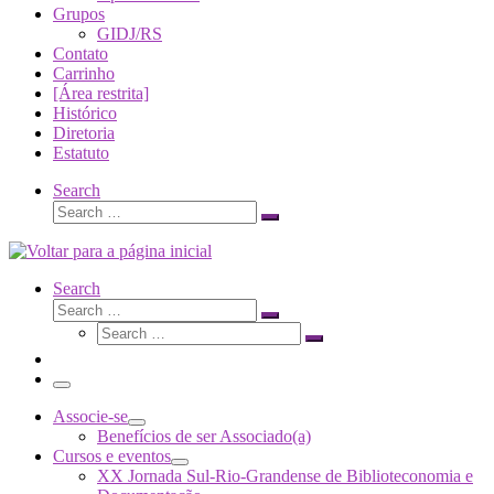
Grupos
GIDJ/RS
Contato
Carrinho
[Área restrita]
Histórico
Diretoria
Estatuto
Search
Search
Search
…
Search
Search
Search
Search
…
Search
…
Menu
Associe-se
Benefícios de ser Associado(a)
Cursos e eventos
XX Jornada Sul-Rio-Grandense de Biblioteconomia e