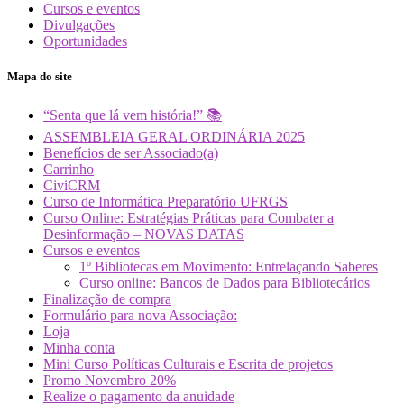
Cursos e eventos
Divulgações
Oportunidades
Mapa do site
“Senta que lá vem história!” 📚
ASSEMBLEIA GERAL ORDINÁRIA 2025
Benefícios de ser Associado(a)
Carrinho
CiviCRM
Curso de Informática Preparatório UFRGS
Curso Online: Estratégias Práticas para Combater a
Desinformação – NOVAS DATAS
Cursos e eventos
1º Bibliotecas em Movimento: Entrelaçando Saberes
Curso online: Bancos de Dados para Bibliotecários
Finalização de compra
Formulário para nova Associação:
Loja
Minha conta
Mini Curso Políticas Culturais e Escrita de projetos
Promo Novembro 20%
Realize o pagamento da anuidade