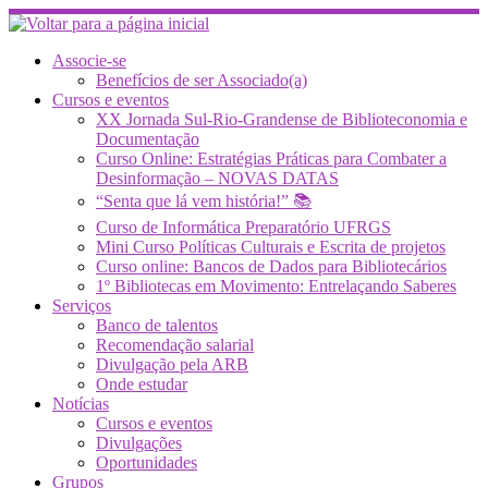
Skip
to
content
Associe-se
Benefícios de ser Associado(a)
Cursos e eventos
XX Jornada Sul-Rio-Grandense de Biblioteconomia e
Documentação
Curso Online: Estratégias Práticas para Combater a
Desinformação – NOVAS DATAS
“Senta que lá vem história!” 📚
Curso de Informática Preparatório UFRGS
Mini Curso Políticas Culturais e Escrita de projetos
Curso online: Bancos de Dados para Bibliotecários
1º Bibliotecas em Movimento: Entrelaçando Saberes
Serviços
Banco de talentos
Recomendação salarial
Divulgação pela ARB
Onde estudar
Notícias
Cursos e eventos
Divulgações
Oportunidades
Grupos