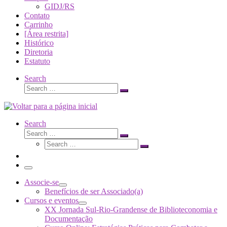
GIDJ/RS
Contato
Carrinho
[Área restrita]
Histórico
Diretoria
Estatuto
Search
Search
Search
…
Search
Search
Search
Search
…
Search
…
Menu
Associe-se
Benefícios de ser Associado(a)
Cursos e eventos
XX Jornada Sul-Rio-Grandense de Biblioteconomia e
Documentação