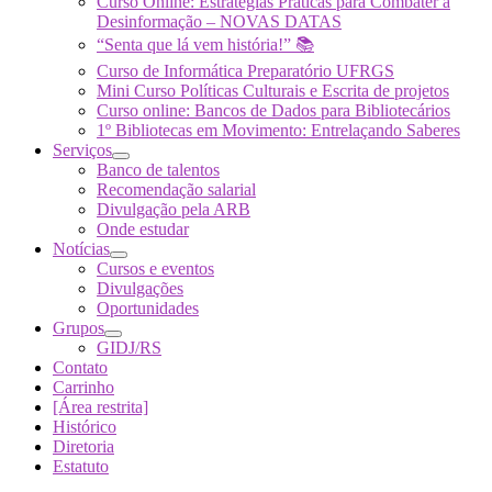
Curso Online: Estratégias Práticas para Combater a
Desinformação – NOVAS DATAS
“Senta que lá vem história!” 📚
Curso de Informática Preparatório UFRGS
Mini Curso Políticas Culturais e Escrita de projetos
Curso online: Bancos de Dados para Bibliotecários
1º Bibliotecas em Movimento: Entrelaçando Saberes
Serviços
Banco de talentos
Recomendação salarial
Divulgação pela ARB
Onde estudar
Notícias
Cursos e eventos
Divulgações
Oportunidades
Grupos
GIDJ/RS
Contato
Carrinho
[Área restrita]
Histórico
Diretoria
Estatuto