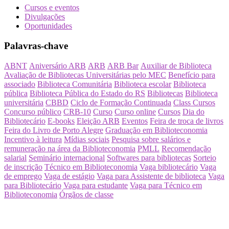
Cursos e eventos
Divulgações
Oportunidades
Palavras-chave
ABNT
Aniversário ARB
ARB
ARB Bar
Auxiliar de Biblioteca
Avaliação de Bibliotecas Universitárias pelo MEC
Benefício para
associado
Biblioteca Comunitária
Biblioteca escolar
Biblioteca
pública
Biblioteca Pública do Estado do RS
Bibliotecas
Biblioteca
universitária
CBBD
Ciclo de Formação Continuada
Class Cursos
Concurso público
CRB-10
Curso
Curso online
Cursos
Dia do
Bibliotecário
E-books
Eleição ARB
Eventos
Feira de troca de livros
Feira do Livro de Porto Alegre
Graduação em Biblioteconomia
Incentivo à leitura
Mídias sociais
Pesquisa sobre salários e
remuneração na área da Biblioteconomia
PMLL
Recomendação
salarial
Seminário internacional
Softwares para bibliotecas
Sorteio
de inscrição
Técnico em Biblioteconomia
Vaga bibliotecário
Vaga
de emprego
Vaga de estágio
Vaga para Assistente de biblioteca
Vaga
para Bibliotecário
Vaga para estudante
Vaga para Técnico em
Biblioteconomia
Órgãos de classe