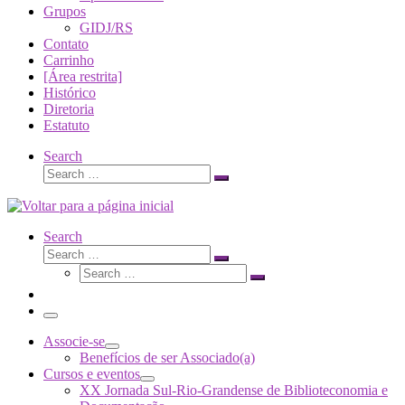
Grupos
GIDJ/RS
Contato
Carrinho
[Área restrita]
Histórico
Diretoria
Estatuto
Search
Search
Search
…
Search
Search
Search
Search
…
Search
…
Menu
Associe-se
Benefícios de ser Associado(a)
Cursos e eventos
XX Jornada Sul-Rio-Grandense de Biblioteconomia e