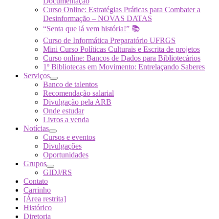
Documentação
Curso Online: Estratégias Práticas para Combater a
Desinformação – NOVAS DATAS
“Senta que lá vem história!” 📚
Curso de Informática Preparatório UFRGS
Mini Curso Políticas Culturais e Escrita de projetos
Curso online: Bancos de Dados para Bibliotecários
1º Bibliotecas em Movimento: Entrelaçando Saberes
Serviços
Banco de talentos
Recomendação salarial
Divulgação pela ARB
Onde estudar
Livros a venda
Notícias
Cursos e eventos
Divulgações
Oportunidades
Grupos
GIDJ/RS
Contato
Carrinho
[Área restrita]
Histórico
Diretoria