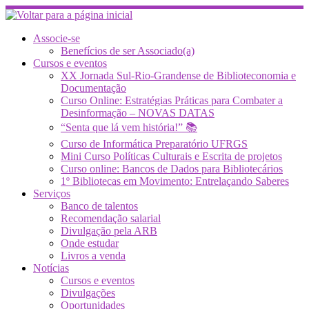
Skip
to
content
Associe-se
Benefícios de ser Associado(a)
Cursos e eventos
XX Jornada Sul-Rio-Grandense de Biblioteconomia e
Documentação
Curso Online: Estratégias Práticas para Combater a
Desinformação – NOVAS DATAS
“Senta que lá vem história!” 📚
Curso de Informática Preparatório UFRGS
Mini Curso Políticas Culturais e Escrita de projetos
Curso online: Bancos de Dados para Bibliotecários
1º Bibliotecas em Movimento: Entrelaçando Saberes
Serviços
Banco de talentos
Recomendação salarial
Divulgação pela ARB
Onde estudar
Livros a venda
Notícias
Cursos e eventos
Divulgações
Oportunidades