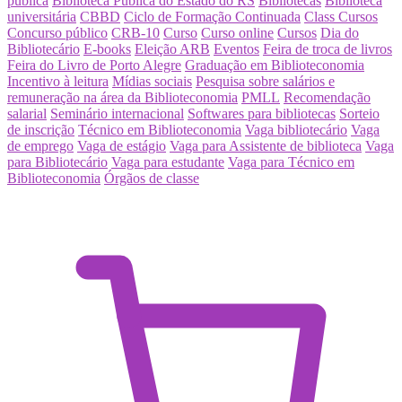
pública
Biblioteca Pública do Estado do RS
Bibliotecas
Biblioteca
universitária
CBBD
Ciclo de Formação Continuada
Class Cursos
Concurso público
CRB-10
Curso
Curso online
Cursos
Dia do
Bibliotecário
E-books
Eleição ARB
Eventos
Feira de troca de livros
Feira do Livro de Porto Alegre
Graduação em Biblioteconomia
Incentivo à leitura
Mídias sociais
Pesquisa sobre salários e
remuneração na área da Biblioteconomia
PMLL
Recomendação
salarial
Seminário internacional
Softwares para bibliotecas
Sorteio
de inscrição
Técnico em Biblioteconomia
Vaga bibliotecário
Vaga
de emprego
Vaga de estágio
Vaga para Assistente de biblioteca
Vaga
para Bibliotecário
Vaga para estudante
Vaga para Técnico em
Biblioteconomia
Órgãos de classe