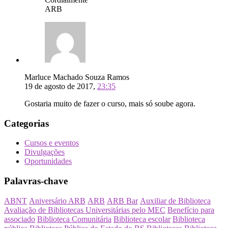
ARB
Marluce Machado Souza Ramos
19 de agosto de 2017,
23:35
Gostaria muito de fazer o curso, mais só soube agora.
Categorias
Cursos e eventos
Divulgações
Oportunidades
Palavras-chave
ABNT
Aniversário ARB
ARB
ARB Bar
Auxiliar de Biblioteca
Avaliação de Bibliotecas Universitárias pelo MEC
Benefício para
associado
Biblioteca Comunitária
Biblioteca escolar
Biblioteca