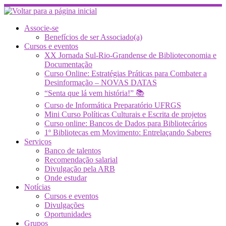
Skip
to
content
Associe-se
Benefícios de ser Associado(a)
Cursos e eventos
XX Jornada Sul-Rio-Grandense de Biblioteconomia e
Documentação
Curso Online: Estratégias Práticas para Combater a
Desinformação – NOVAS DATAS
“Senta que lá vem história!” 📚
Curso de Informática Preparatório UFRGS
Mini Curso Políticas Culturais e Escrita de projetos
Curso online: Bancos de Dados para Bibliotecários
1º Bibliotecas em Movimento: Entrelaçando Saberes
Serviços
Banco de talentos
Recomendação salarial
Divulgação pela ARB
Onde estudar
Notícias
Cursos e eventos
Divulgações
Oportunidades
Grupos