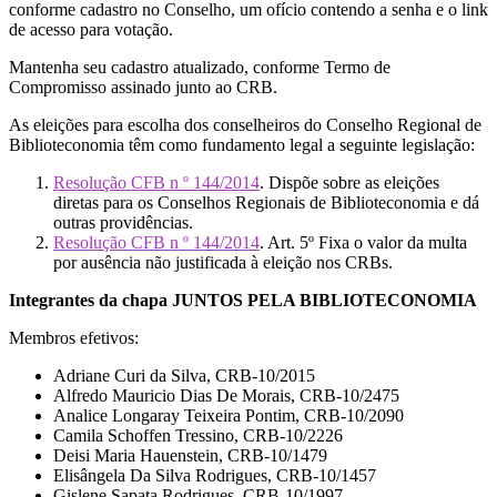
conforme cadastro no Conselho, um ofício contendo a senha e o link
de acesso para votação.
Mantenha seu cadastro atualizado, conforme Termo de
Compromisso assinado junto ao CRB.
As eleições para escolha dos conselheiros do Conselho Regional de
Biblioteconomia têm como fundamento legal a seguinte legislação:
Resolução CFB n º 144/2014
. Dispõe sobre as eleições
diretas para os Conselhos Regionais de Biblioteconomia e dá
outras providências.
Resolução CFB n º 144/2014
. Art. 5º Fixa o valor da multa
por ausência não justificada à eleição nos CRBs.
Integrantes da chapa JUNTOS PELA BIBLIOTECONOMIA
Membros efetivos:
Adriane Curi da Silva, CRB-10/2015
Alfredo Mauricio Dias De Morais, CRB-10/2475
Analice Longaray Teixeira Pontim, CRB-10/2090
Camila Schoffen Tressino, CRB-10/2226
Deisi Maria Hauenstein, CRB-10/1479
Elisângela Da Silva Rodrigues, CRB-10/1457
Gislene Sapata Rodrigues, CRB-10/1997