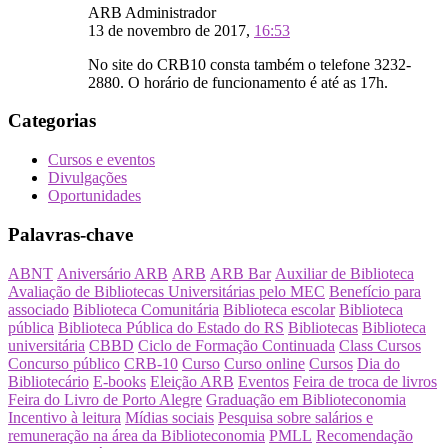
ARB Administrador
13 de novembro de 2017,
16:53
No site do CRB10 consta também o telefone 3232-
2880. O horário de funcionamento é até as 17h.
Categorias
Cursos e eventos
Divulgações
Oportunidades
Palavras-chave
ABNT
Aniversário ARB
ARB
ARB Bar
Auxiliar de Biblioteca
Avaliação de Bibliotecas Universitárias pelo MEC
Benefício para
associado
Biblioteca Comunitária
Biblioteca escolar
Biblioteca
pública
Biblioteca Pública do Estado do RS
Bibliotecas
Biblioteca
universitária
CBBD
Ciclo de Formação Continuada
Class Cursos
Concurso público
CRB-10
Curso
Curso online
Cursos
Dia do
Bibliotecário
E-books
Eleição ARB
Eventos
Feira de troca de livros
Feira do Livro de Porto Alegre
Graduação em Biblioteconomia
Incentivo à leitura
Mídias sociais
Pesquisa sobre salários e
remuneração na área da Biblioteconomia
PMLL
Recomendação