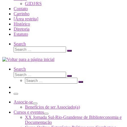
GIDJ/RS
Contato
Carrinho
[Área restrita]
Histórico
Diretoria
Estatuto
Search
Search
Search
…
Search
Search
Search
Search
…
Search
…
Menu
Associe-se
Benefícios de ser Associado(a)
Cursos e eventos
XX Jornada Sul-Rio-Grandense de Biblioteconomia e
Documentação