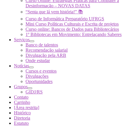
Curso Online: Estratégias Práticas para Combater a
Desinformação – NOVAS DATAS
“Senta que lá vem história!” 📚
Curso de Informática Preparatório UFRGS
Mini Curso Políticas Culturais e Escrita de projetos
Curso online: Bancos de Dados para Bibliotecários
1º Bibliotecas em Movimento: Entrelaçando Saberes
Serviços
Banco de talentos
Recomendação salarial
Divulgação pela ARB
Onde estudar
Notícias
Cursos e eventos
Divulgações
Oportunidades
Grupos
GIDJ/RS
Contato
Carrinho
[Área restrita]
Histórico
Diretoria
Estatuto