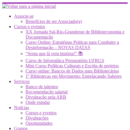
Skip
to
content
Associe-se
Benefícios de ser Associado(a)
Cursos e eventos
XX Jornada Sul-Rio-Grandense de Biblioteconomia e
Documentação
Curso Online: Estratégias Práticas para Combater a
Desinformação – NOVAS DATAS
“Senta que lá vem história!” 📚
Curso de Informática Preparatório UFRGS
Mini Curso Políticas Culturais e Escrita de projetos
Curso online: Bancos de Dados para Bibliotecários
1º Bibliotecas em Movimento: Entrelaçando Saberes
Serviços
Banco de talentos
Recomendação salarial
Divulgação pela ARB
Onde estudar
Notícias
Cursos e eventos
Divulgações
Oportunidades
Grupos