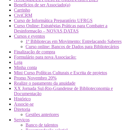
Benefícios de ser Associado(a)
Carrinho
CiviCRM
Curso de Informática Preparatório UFRGS
Curso Online: Estratégias Práticas para Combater a
Desinformação – NOVAS DATAS
Cursos e eventos
1º Bibliotecas em Movimento: Entrelaçando Saberes
Curso online: Bancos de Dados para Bibliotecários
Finalização de compra
Formulário para nova Associação:
Loja
Minha conta
Mini Curso Políticas Culturais e Escrita de projetos
Promo Novembro 20%
Realize o pagamento da anuidade
XX Jornada Sul-Rio-Grandense de Biblioteconomia e
Documentação
Histórico
Associe-se
Diretoria
Gestões anteriores
Serviços
Banco de talentos