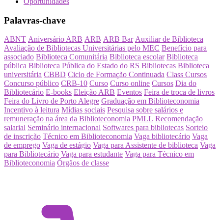
Oportunidades
Palavras-chave
ABNT
Aniversário ARB
ARB
ARB Bar
Auxiliar de Biblioteca
Avaliação de Bibliotecas Universitárias pelo MEC
Benefício para
associado
Biblioteca Comunitária
Biblioteca escolar
Biblioteca
pública
Biblioteca Pública do Estado do RS
Bibliotecas
Biblioteca
universitária
CBBD
Ciclo de Formação Continuada
Class Cursos
Concurso público
CRB-10
Curso
Curso online
Cursos
Dia do
Bibliotecário
E-books
Eleição ARB
Eventos
Feira de troca de livros
Feira do Livro de Porto Alegre
Graduação em Biblioteconomia
Incentivo à leitura
Mídias sociais
Pesquisa sobre salários e
remuneração na área da Biblioteconomia
PMLL
Recomendação
salarial
Seminário internacional
Softwares para bibliotecas
Sorteio
de inscrição
Técnico em Biblioteconomia
Vaga bibliotecário
Vaga
de emprego
Vaga de estágio
Vaga para Assistente de biblioteca
Vaga
para Bibliotecário
Vaga para estudante
Vaga para Técnico em
Biblioteconomia
Órgãos de classe