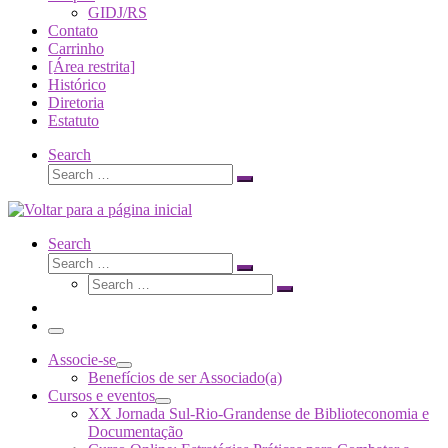
GIDJ/RS
Contato
Carrinho
[Área restrita]
Histórico
Diretoria
Estatuto
Search
Search
Search
…
Search
Search
Search
Search
…
Search
…
Menu
Associe-se
Benefícios de ser Associado(a)
Cursos e eventos
XX Jornada Sul-Rio-Grandense de Biblioteconomia e
Documentação