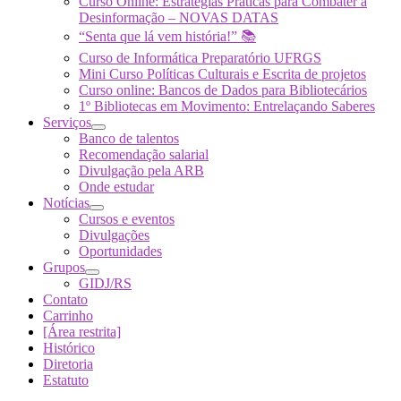
Curso Online: Estratégias Práticas para Combater a
Desinformação – NOVAS DATAS
“Senta que lá vem história!” 📚
Curso de Informática Preparatório UFRGS
Mini Curso Políticas Culturais e Escrita de projetos
Curso online: Bancos de Dados para Bibliotecários
1º Bibliotecas em Movimento: Entrelaçando Saberes
Serviços
Banco de talentos
Recomendação salarial
Divulgação pela ARB
Onde estudar
Notícias
Cursos e eventos
Divulgações
Oportunidades
Grupos
GIDJ/RS
Contato
Carrinho
[Área restrita]
Histórico
Diretoria
Estatuto